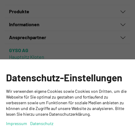
Produkte
Informationen
Ansprechpartner
GYSO AG
Hauptsitz Kloten
Steinackerstrasse 34
8302 Kloten
Datenschutz-Einstellungen
+ 41 43 255 55 55
info@gyso.ch
www.gyso.ch
Wir verwenden eigene Cookies sowie Cookies von Dritten, um die
Webseite für Sie optimal zu gestalten und fortlaufend zu
verbessern sowie um Funktionen für soziale Medien anbieten zu
Zurück
können und die Zugriffe auf unsere Website zu analysieren. Bitte
zum
GYSO
GYSO
Gyso
lesen Sie hierzu unsere Datenschutzerklärung.
Anfang
auf
auf
auf
Impressum
Datenschutz
Youtube
Youtube
Linkedin
folgen
folgen
folgen