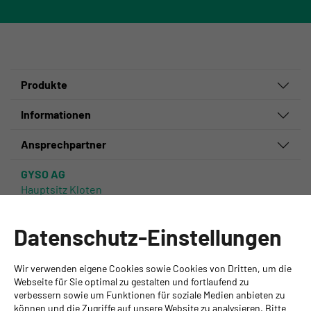
Produkte
Informationen
Ansprechpartner
GYSO AG
Hauptsitz Kloten
Steinackerstrasse 34
8302 Kloten
Datenschutz-Einstellungen
+ 41 43 255 55 55
info@gyso.ch
www.gyso.ch
Wir verwenden eigene Cookies sowie Cookies von Dritten, um die
Webseite für Sie optimal zu gestalten und fortlaufend zu
verbessern sowie um Funktionen für soziale Medien anbieten zu
Zurück
können und die Zugriffe auf unsere Website zu analysieren. Bitte