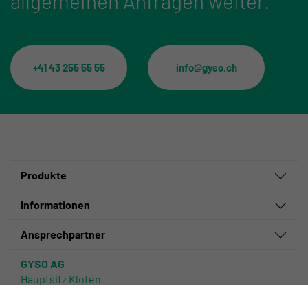
allgemeinen Anfragen weiter.
+41 43 255 55 55
info@gyso.ch
Produkte
Informationen
Ansprechpartner
GYSO AG
Hauptsitz Kloten
Steinackerstrasse 34