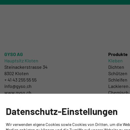
GYSO AG
Produkte
Hauptsitz Kloten
Kleben
Steinackerstrasse 34
Dichten
8302 Kloten
Schützen
+ 41 43 255 55 55
Schleifen
info@gyso.ch
Lackieren 
www.gyso.ch
Chemisch 
Werkzeuge
DIY
Datenschutz-Einstellungen
Wir verwenden eigene Cookies sowie Cookies von Dritten, um die Webse
Medien anbieten zu können und die Zugriffe auf unsere Website zu anal