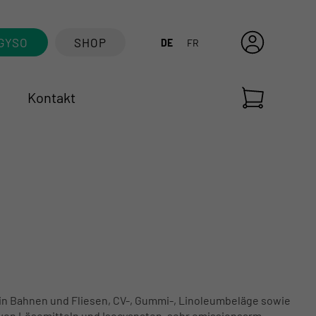
GYSO
SHOP
DE
FR
Kontakt
in Bahnen und Fliesen, CV-, Gummi-, Linoleumbeläge sowie
von Lösemitteln und Isocyanaten, sehr emissionsarm.