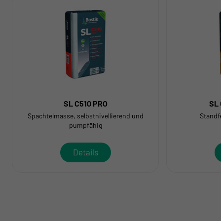
SL C510 PRO
SL
Spachtelmasse, selbstnivellierend und
Standf
pumpfähig
Details