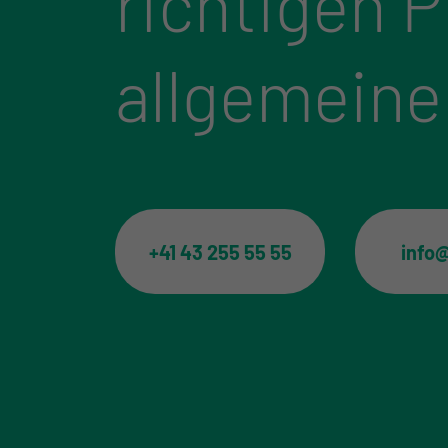
richtigen 
allgemeine
+41 43 255 55 55
info