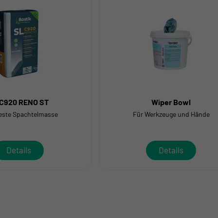
 C920 RENO ST
Wiper Bowl
este Spachtelmasse
Für Werkzeuge und Hände
Details
Details