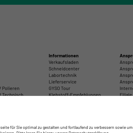
Informationen
Anspr
Verkaufsladen
Anspr
Schneidcenter
Anspr
Labortechnik
Anspre
Lieferservice
Anspr
/ Polieren
GYSO Tour
Intern
/ Technisch
Klebstoff-Empfehlungen
Filiale
 / Zubehör
Mediathek
Gesch
Warenrückgabe/Retouren
Schulungen
Schulungsplattform Isocyanate
ite für Sie optimal zu gestalten und fortlaufend zu verbessern sowie um
ysieren. Bitte lesen Sie hierzu unsere Datenschutzerklärung.