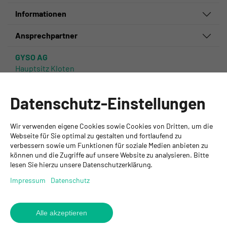
Informationen
Ansprechpartner
GYSO AG
Hauptsitz Kloten
Steinackerstrasse 34
8302 Kloten
Datenschutz-Einstellungen
+ 41 43 255 55 55
info@gyso.ch
www.gyso.ch
Wir verwenden eigene Cookies sowie Cookies von Dritten, um die
Webseite für Sie optimal zu gestalten und fortlaufend zu
verbessern sowie um Funktionen für soziale Medien anbieten zu
Zurück
können und die Zugriffe auf unsere Website zu analysieren. Bitte
zum
GYSO
GYSO
Gyso
lesen Sie hierzu unsere Datenschutzerklärung.
Anfang
auf
auf
auf
Impressum
Datenschutz
Youtube
Youtube
Linkedin
folgen
folgen
folgen
Alle akzeptieren
© 2026 GYSO AG