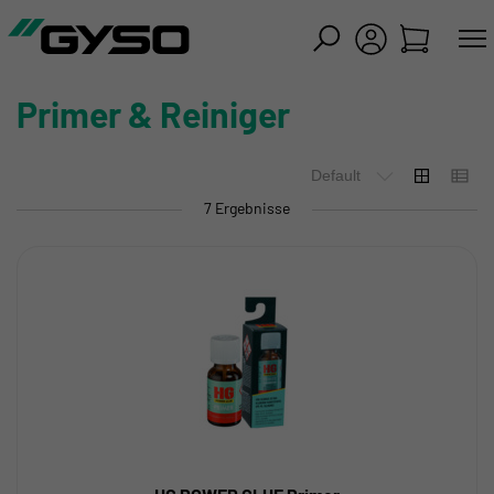
iessen
Primer & Reiniger
7 Ergebnisse