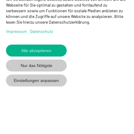
GYSO AG
Webseite für Sie optimal zu gestalten und fortlaufend zu
verbessern sowie um Funktionen für soziale Medien anbieten zu
Hauptsitz Kloten
können und die Zugriffe auf unsere Website zu analysieren. Bitte
Steinackerstrasse 34
lesen Sie hierzu unsere Datenschutzerklärung.
8302 Kloten
+ 41 43 255 55 55
Impressum
Datenschutz
info@gyso.ch
www.gyso.ch
Alle akzeptieren
Zurück
zum
GYSO
GYSO
Gyso
Nur das Nötigste
Anfang
auf
auf
auf
Youtube
Youtube
Linkedin
Einstellungen anpassen
folgen
folgen
folgen
© 2026 GYSO AG
Code Of
Datenschutz
Impressum
AGB
Conduct