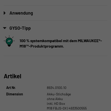
Anwendung
GYSO-Tipp
100 % systemkompatibel mit dem MILWAUKEE®-
M18™-Produktprogramm.
Artikel
Art Nr.
8934.0100.10
Dimension
Akku-Stichsäge
ohne Akku
inkl. HD Box
M18 FBJS-0X | 4933500555