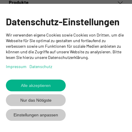
Produkte
Informationen
Datenschutz-Einstellungen
Ansprechpartner
Wir verwenden eigene Cookies sowie Cookies von Dritten, um die
GYSO AG
Webseite für Sie optimal zu gestalten und fortlaufend zu
verbessern sowie um Funktionen für soziale Medien anbieten zu
Hauptsitz Kloten
können und die Zugriffe auf unsere Website zu analysieren. Bitte
Steinackerstrasse 34
lesen Sie hierzu unsere Datenschutzerklärung.
8302 Kloten
+ 41 43 255 55 55
Impressum
Datenschutz
info@gyso.ch
www.gyso.ch
Alle akzeptieren
Zurück
zum
GYSO
GYSO
Gyso
Nur das Nötigste
Anfang
auf
auf
auf
Youtube
Youtube
Linkedin
Einstellungen anpassen
folgen
folgen
folgen