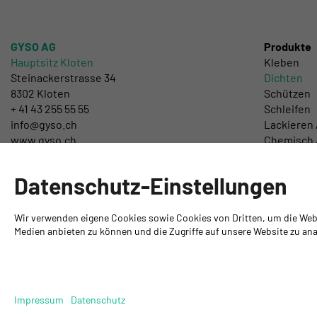
GYSO AG
Produkte
Hauptsitz Kloten
Kleben
Steinackerstrasse 34
Dichten
8302 Kloten
Schützen
+ 41 43 255 55 55
Schleifen
info@gyso.ch
Lackieren 
www.gyso.ch
Chemisch 
Werkzeuge
DIY
Datenschutz-Einstellungen
Wir verwenden eigene Cookies sowie Cookies von Dritten, um die Webse
Medien anbieten zu können und die Zugriffe auf unsere Website zu anal
Impressum
Datenschutz
© 2026 GYSO AG