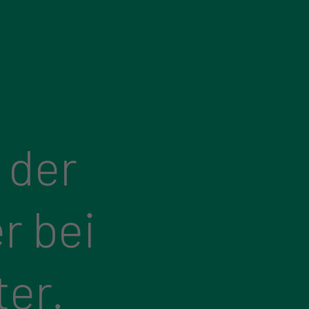
 der
r bei
ter.