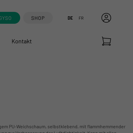
GYSO
SHOP
DE
FR
Kontakt
ligem PU-Weichschaum, selbstklebend, mit flammhemmender
ng zur Verbesserung der Luftdichtigkeit. Kann mit allen