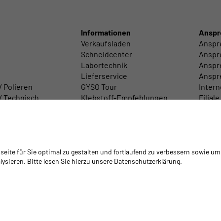
Informationen
Anspr
Verkaufsladen
Anspr
Schneidcenter
Anspr
Labortechnik
Anspre
Lieferservice
Anspr
/ Polieren
GYSO Tour
Intern
/ Technisch
Klebstoff-Empfehlungen
Filiale
 / Zubehör
Mediathek
Gesch
Warenrückgabe/Retouren
Schulungen
Schulungsplattform Isocyanate
ite für Sie optimal zu gestalten und fortlaufend zu verbessern sowie um
ysieren. Bitte lesen Sie hierzu unsere Datenschutzerklärung.
Code Of Conduct