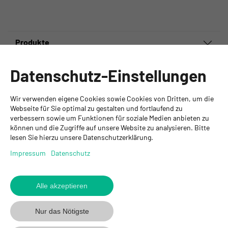
Produkte
Informationen
Datenschutz-Einstellungen
Ansprechpartner
Wir verwenden eigene Cookies sowie Cookies von Dritten, um die
GYSO AG
Webseite für Sie optimal zu gestalten und fortlaufend zu
verbessern sowie um Funktionen für soziale Medien anbieten zu
Hauptsitz Kloten
können und die Zugriffe auf unsere Website zu analysieren. Bitte
Steinackerstrasse 34
lesen Sie hierzu unsere Datenschutzerklärung.
8302 Kloten
+ 41 43 255 55 55
Impressum
Datenschutz
info@gyso.ch
www.gyso.ch
Alle akzeptieren
Zurück
zum
GYSO
GYSO
Gyso
Nur das Nötigste
Anfang
auf
auf
auf