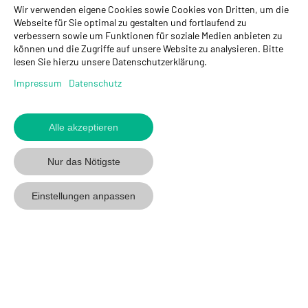
Wir verwenden eigene Cookies sowie Cookies von Dritten, um die
GYSO AG
Webseite für Sie optimal zu gestalten und fortlaufend zu
verbessern sowie um Funktionen für soziale Medien anbieten zu
Hauptsitz Kloten
können und die Zugriffe auf unsere Website zu analysieren. Bitte
Steinackerstrasse 34
lesen Sie hierzu unsere Datenschutzerklärung.
8302 Kloten
+ 41 43 255 55 55
Impressum
Datenschutz
info@gyso.ch
www.gyso.ch
Alle akzeptieren
Zurück
zum
GYSO
GYSO
Gyso
Nur das Nötigste
Anfang
auf
auf
auf
Youtube
Youtube
Linkedin
Einstellungen anpassen
folgen
folgen
folgen
© 2026 GYSO AG
Code Of
Datenschutz
Impressum
AGB
Conduct