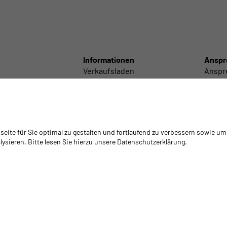
Informationen
Anspr
Verkaufsladen
Anspr
Schneidcenter
Anspr
Labortechnik
Anspre
Lieferservice
Anspr
/ Polieren
GYSO Tour
Intern
/ Technisch
Klebstoff-Empfehlungen
Filiale
ite für Sie optimal zu gestalten und fortlaufend zu verbessern sowie um
 / Zubehör
Mediathek
Gesch
ysieren. Bitte lesen Sie hierzu unsere Datenschutzerklärung.
Warenrückgabe/Retouren
Schulungen
Schulungsplattform Isocyanate