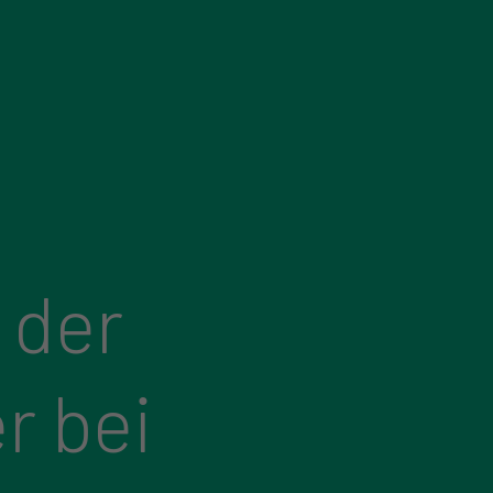
 der
r bei