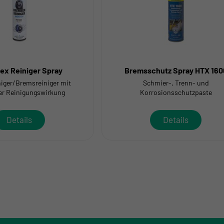
ex Reiniger Spray
Bremsschutz Spray HTX 160
niger/Bremsreiniger mit
Schmier-, Trenn- und
er Reinigungswirkung
Korrosionsschutzpaste
Details
Details