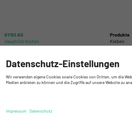
GYSO AG
Produkte
Hauptsitz Kloten
Kleben
Steinackerstrasse 34
Dichten
8302 Kloten
Schützen
+ 41 43 255 55 55
Schleifen
Datenschutz-Einstellungen
info@gyso.ch
Lackieren 
www.gyso.ch
Chemisch 
Wir verwenden eigene Cookies sowie Cookies von Dritten, um die Webse
Werkzeuge
Medien anbieten zu können und die Zugriffe auf unsere Website zu anal
DIY
Impressum
Datenschutz