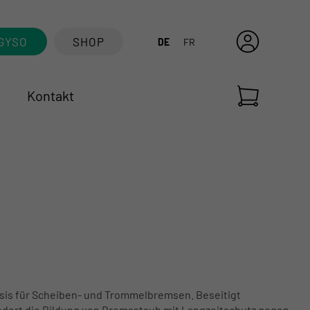
GYSO
SHOP
DE
FR
Kontakt
Basis für Scheiben- und Trommelbremsen. Beseitigt
indert die Bildung von Bremsstaub mit Langzeitschutz gegen