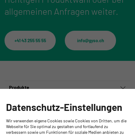
allgemeinen Anfragen weiter.
+41 43 255 55 55
info@gyso.ch
Produkte
Informationen
Datenschutz-Einstellungen
Ansprechpartner
Wir verwenden eigene Cookies sowie Cookies von Dritten, um die
GYSO AG
Webseite für Sie optimal zu gestalten und fortlaufend zu
verbessern sowie um Funktionen für soziale Medien anbieten zu
Hauptsitz Kloten