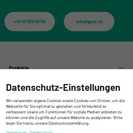
+41 43 255 55 55
info@gyso.ch
Produkte
Informationen
Datenschutz-Einstellungen
Ansprechpartner
Wir verwenden eigene Cookies sowie Cookies von Dritten, um die
GYSO AG
Webseite für Sie optimal zu gestalten und fortlaufend zu
verbessern sowie um Funktionen für soziale Medien anbieten zu
Hauptsitz Kloten
können und die Zugriffe auf unsere Website zu analysieren. Bitte
Steinackerstrasse 34
lesen Sie hierzu unsere Datenschutzerklärung.
8302 Kloten
+ 41 43 255 55 55
Impressum
Datenschutz