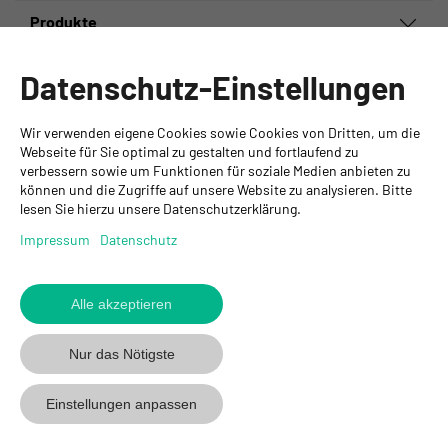
Produkte
Informationen
Datenschutz-Einstellungen
Ansprechpartner
Wir verwenden eigene Cookies sowie Cookies von Dritten, um die
GYSO AG
Webseite für Sie optimal zu gestalten und fortlaufend zu
verbessern sowie um Funktionen für soziale Medien anbieten zu
Hauptsitz Kloten
können und die Zugriffe auf unsere Website zu analysieren. Bitte
Steinackerstrasse 34
lesen Sie hierzu unsere Datenschutzerklärung.
8302 Kloten
+ 41 43 255 55 55
Impressum
Datenschutz
info@gyso.ch
www.gyso.ch
Alle akzeptieren
Zurück
zum
GYSO
GYSO
Gyso
Nur das Nötigste
Anfang
auf
auf
auf
Youtube
Youtube
Linkedin
Einstellungen anpassen
folgen
folgen
folgen