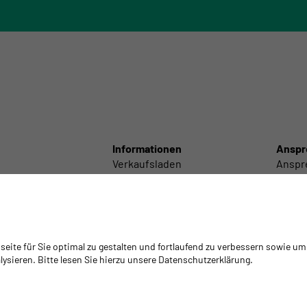
Informationen
Anspr
Verkaufsladen
Anspr
Schneidcenter
Anspr
Labortechnik
Anspre
Lieferservice
Anspr
/ Polieren
GYSO Tour
Intern
/ Technisch
Klebstoff-Empfehlungen
Filiale
ite für Sie optimal zu gestalten und fortlaufend zu verbessern sowie um
 / Zubehör
Mediathek
Gesch
ysieren. Bitte lesen Sie hierzu unsere Datenschutzerklärung.
Warenrückgabe/Retouren
Schulungen
Schulungsplattform Isocyanate