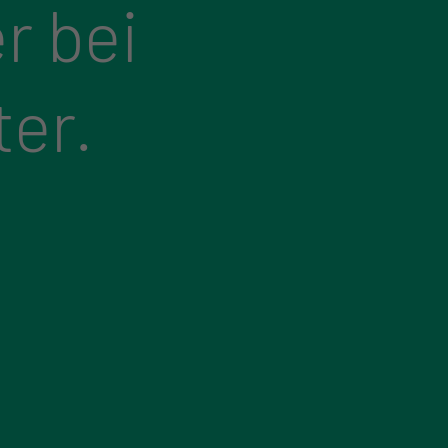
r bei
ter.