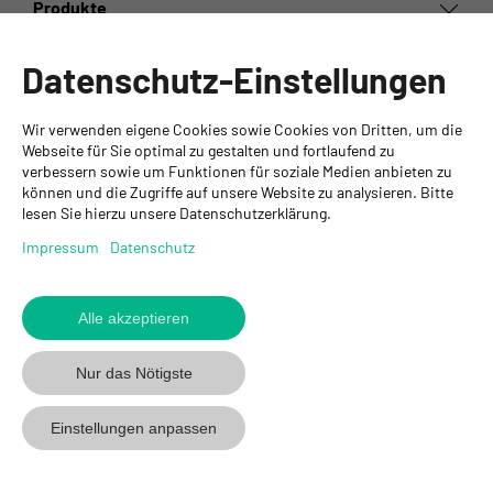
Produkte
Informationen
Datenschutz-Einstellungen
Ansprechpartner
Wir verwenden eigene Cookies sowie Cookies von Dritten, um die
GYSO AG
Webseite für Sie optimal zu gestalten und fortlaufend zu
verbessern sowie um Funktionen für soziale Medien anbieten zu
Hauptsitz Kloten
können und die Zugriffe auf unsere Website zu analysieren. Bitte
Steinackerstrasse 34
lesen Sie hierzu unsere Datenschutzerklärung.
8302 Kloten
+ 41 43 255 55 55
Impressum
Datenschutz
info@gyso.ch
www.gyso.ch
Alle akzeptieren
Zurück
zum
GYSO
GYSO
Gyso
Nur das Nötigste
Anfang
auf
auf
auf
Youtube
Youtube
Linkedin
Einstellungen anpassen
folgen
folgen
folgen
© 2026 GYSO AG