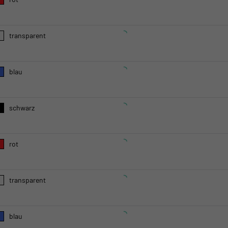
transparent
blau
schwarz
rot
transparent
blau