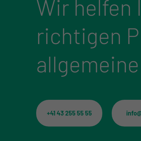
Wir helfen 
richtigen 
allgemeine
+41 43 255 55 55
info