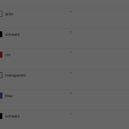
grün
schwarz
rot
transparent
blau
schwarz