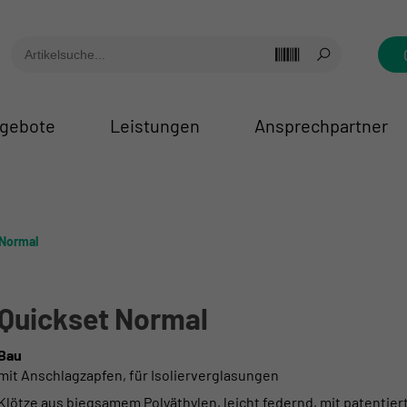
gebote
Leistungen
Ansprechpartner
 Normal
Quickset Normal
Bau
mit Anschlagzapfen, für Isolierverglasungen
Klötze aus biegsamem Polyäthylen, leicht federnd, mit patentier