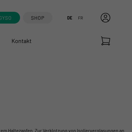
GYSO
SHOP
DE
FR
Kontakt
tem Haltezapfen. Zur Verklotzung von Isolierverglasungen an