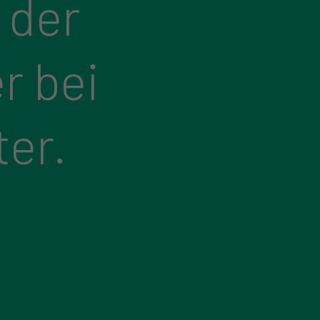
 der
r bei
ter.