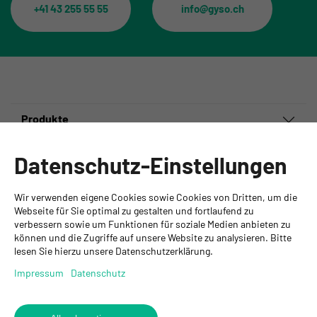
+41 43 255 55 55
info@gyso.ch
Produkte
Informationen
Datenschutz-Einstellungen
Ansprechpartner
Wir verwenden eigene Cookies sowie Cookies von Dritten, um die
GYSO AG
Webseite für Sie optimal zu gestalten und fortlaufend zu
verbessern sowie um Funktionen für soziale Medien anbieten zu
Hauptsitz Kloten
können und die Zugriffe auf unsere Website zu analysieren. Bitte
Steinackerstrasse 34
lesen Sie hierzu unsere Datenschutzerklärung.
8302 Kloten
+ 41 43 255 55 55
Impressum
Datenschutz
info@gyso.ch
www.gyso.ch