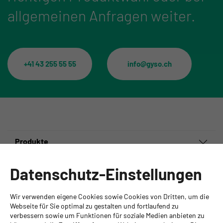
allgemeinen Anfragen weiter.
+41 43 255 55 55
info@gyso.ch
Produkte
Informationen
Datenschutz-Einstellungen
Ansprechpartner
Wir verwenden eigene Cookies sowie Cookies von Dritten, um die
GYSO AG
Webseite für Sie optimal zu gestalten und fortlaufend zu
verbessern sowie um Funktionen für soziale Medien anbieten zu
Hauptsitz Kloten