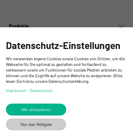
Produkte
Informationen
Datenschutz-Einstellungen
Ansprechpartner
Wir verwenden eigene Cookies sowie Cookies von Dritten, um die
GYSO AG
Webseite für Sie optimal zu gestalten und fortlaufend zu
verbessern sowie um Funktionen für soziale Medien anbieten zu
Hauptsitz Kloten
können und die Zugriffe auf unsere Website zu analysieren. Bitte
Steinackerstrasse 34
lesen Sie hierzu unsere Datenschutzerklärung.
8302 Kloten
+ 41 43 255 55 55
Impressum
Datenschutz
info@gyso.ch
www.gyso.ch
Alle akzeptieren
Zurück
zum
GYSO
GYSO
Gyso
Nur das Nötigste
Anfang
auf
auf
auf