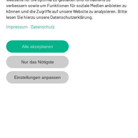
verbessern sowie um Funktionen für soziale Medien anbieten zu
Hauptsitz Kloten
können und die Zugriffe auf unsere Website zu analysieren. Bitte
Steinackerstrasse 34
lesen Sie hierzu unsere Datenschutzerklärung.
8302 Kloten
+ 41 43 255 55 55
Impressum
Datenschutz
info@gyso.ch
www.gyso.ch
Alle akzeptieren
Zurück
zum
GYSO
GYSO
Gyso
Nur das Nötigste
Anfang
auf
auf
auf
Youtube
Youtube
Linkedin
Einstellungen anpassen
folgen
folgen
folgen
© 2026 GYSO AG
Code Of
Datenschutz
Impressum
AGB
Conduct