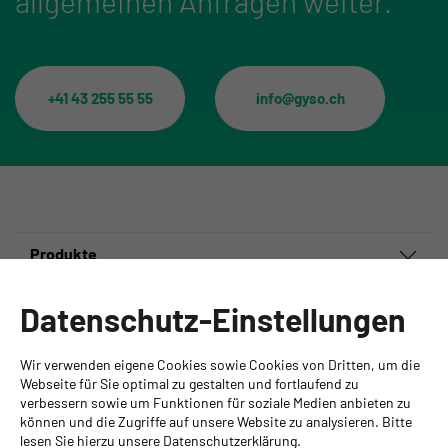
allgemeinen Anfragen weiter.
+41 43 255 55 55
info@gyso.ch
Produkte
Informationen
Datenschutz-Einstellungen
Ansprechpartner
Wir verwenden eigene Cookies sowie Cookies von Dritten, um die
GYSO AG
Webseite für Sie optimal zu gestalten und fortlaufend zu
verbessern sowie um Funktionen für soziale Medien anbieten zu
Hauptsitz Kloten
können und die Zugriffe auf unsere Website zu analysieren. Bitte
Steinackerstrasse 34
lesen Sie hierzu unsere Datenschutzerklärung.