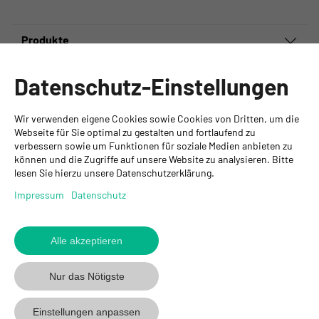
Produkte
Informationen
Datenschutz-Einstellungen
Ansprechpartner
Wir verwenden eigene Cookies sowie Cookies von Dritten, um die
GYSO AG
Webseite für Sie optimal zu gestalten und fortlaufend zu
verbessern sowie um Funktionen für soziale Medien anbieten zu
Hauptsitz Kloten
können und die Zugriffe auf unsere Website zu analysieren. Bitte
Steinackerstrasse 34
lesen Sie hierzu unsere Datenschutzerklärung.
8302 Kloten
+ 41 43 255 55 55
Impressum
Datenschutz
info@gyso.ch
www.gyso.ch
Alle akzeptieren
Zurück
zum
GYSO
GYSO
Gyso
Nur das Nötigste
Anfang
auf
auf
auf
Youtube
Youtube
Linkedin
Einstellungen anpassen