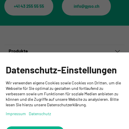
+41 43 255 55 55
info@gyso.ch
Produkte
Informationen
Datenschutz-Einstellungen
Ansprechpartner
Wir verwenden eigene Cookies sowie Cookies von Dritten, um die
GYSO AG
Webseite für Sie optimal zu gestalten und fortlaufend zu
verbessern sowie um Funktionen für soziale Medien anbieten zu
Hauptsitz Kloten
können und die Zugriffe auf unsere Website zu analysieren. Bitte
Steinackerstrasse 34
lesen Sie hierzu unsere Datenschutzerklärung.
8302 Kloten
+ 41 43 255 55 55
Impressum
Datenschutz
info@gyso.ch
www.gyso.ch