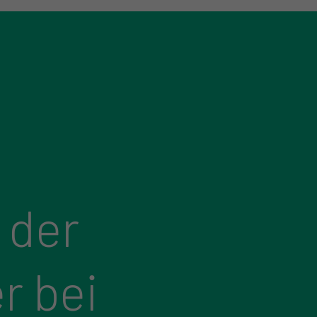
 der
r bei