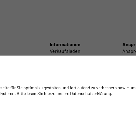
Informationen
Anspr
Verkaufsladen
Anspr
Schneidcenter
Anspr
Labortechnik
Anspre
Lieferservice
Anspr
/ Polieren
GYSO Tour
Intern
/ Technisch
Klebstoff-Empfehlungen
Filiale
ite für Sie optimal zu gestalten und fortlaufend zu verbessern sowie um
 / Zubehör
Mediathek
Gesch
ysieren. Bitte lesen Sie hierzu unsere Datenschutzerklärung.
Warenrückgabe/Retouren
Schulungen
Schulungsplattform Isocyanate