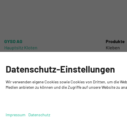
GYSO AG
Produkte
Hauptsitz Kloten
Kleben
Steinackerstrasse 34
Dichten
8302 Kloten
Schützen
+ 41 43 255 55 55
Schleifen
Datenschutz-Einstellungen
info@gyso.ch
Lackieren 
www.gyso.ch
Chemisch 
Wir verwenden eigene Cookies sowie Cookies von Dritten, um die Webse
Werkzeuge
Medien anbieten zu können und die Zugriffe auf unsere Website zu anal
DIY
Impressum
Datenschutz