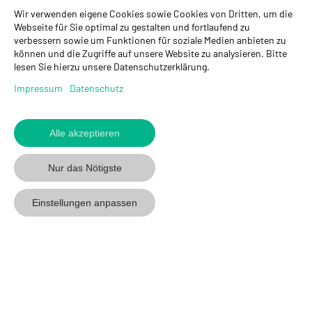
Wir verwenden eigene Cookies sowie Cookies von Dritten, um die
GYSO AG
Webseite für Sie optimal zu gestalten und fortlaufend zu
verbessern sowie um Funktionen für soziale Medien anbieten zu
Hauptsitz Kloten
können und die Zugriffe auf unsere Website zu analysieren. Bitte
Steinackerstrasse 34
lesen Sie hierzu unsere Datenschutzerklärung.
8302 Kloten
+ 41 43 255 55 55
Impressum
Datenschutz
info@gyso.ch
www.gyso.ch
Alle akzeptieren
Zurück
zum
GYSO
GYSO
Gyso
Nur das Nötigste
Anfang
auf
auf
auf
Youtube
Youtube
Linkedin
Einstellungen anpassen
folgen
folgen
folgen
© 2026 GYSO AG
Code Of
Datenschutz
Impressum
AGB
Conduct