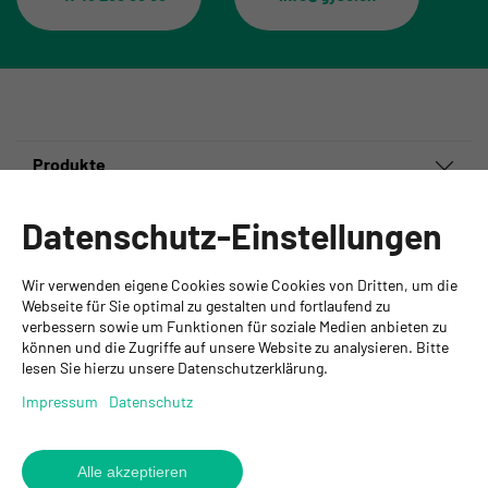
Produkte
Informationen
Datenschutz-Einstellungen
Ansprechpartner
Wir verwenden eigene Cookies sowie Cookies von Dritten, um die
GYSO AG
Webseite für Sie optimal zu gestalten und fortlaufend zu
verbessern sowie um Funktionen für soziale Medien anbieten zu
Hauptsitz Kloten
können und die Zugriffe auf unsere Website zu analysieren. Bitte
Steinackerstrasse 34
lesen Sie hierzu unsere Datenschutzerklärung.
8302 Kloten
+ 41 43 255 55 55
Impressum
Datenschutz
info@gyso.ch
www.gyso.ch
Alle akzeptieren