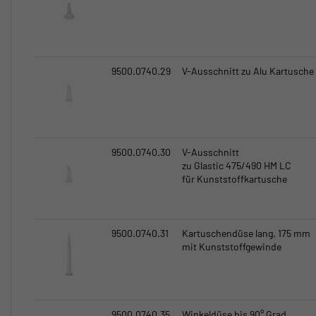
9500.0740.29
V-Ausschnitt zu Alu Kartusche
9500.0740.30
V-Ausschnitt
zu Glastic 475/490 HM LC
für Kunststoffkartusche
9500.0740.31
Kartuschendüse lang, 175 mm
mit Kunststoffgewinde
9500.0740.35
Winkeldüse bis 90° Grad