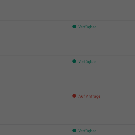
Kloten:
Crissier:
Verfügbar
Kloten:
Crissier:
Verfügbar
Kloten:
Crissier:
Auf Anfrage
Kloten:
Crissier:
Verfügbar