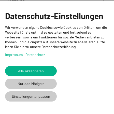
Informationen
Datenschutz-Einstellungen
Ansprechpartner
Wir verwenden eigene Cookies sowie Cookies von Dritten, um die
GYSO AG
Webseite für Sie optimal zu gestalten und fortlaufend zu
verbessern sowie um Funktionen für soziale Medien anbieten zu
Hauptsitz Kloten
können und die Zugriffe auf unsere Website zu analysieren. Bitte
Steinackerstrasse 34
lesen Sie hierzu unsere Datenschutzerklärung.
8302 Kloten
+ 41 43 255 55 55
Impressum
Datenschutz
info@gyso.ch
www.gyso.ch
Alle akzeptieren
Zurück
zum
GYSO
GYSO
Gyso
Nur das Nötigste
Anfang
auf
auf
auf
Youtube
Youtube
Linkedin
Einstellungen anpassen
folgen
folgen
folgen
© 2026 GYSO AG