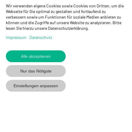
Wir verwenden eigene Cookies sowie Cookies von Dritten, um die
GYSO AG
Webseite für Sie optimal zu gestalten und fortlaufend zu
verbessern sowie um Funktionen für soziale Medien anbieten zu
Hauptsitz Kloten
können und die Zugriffe auf unsere Website zu analysieren. Bitte
Steinackerstrasse 34
lesen Sie hierzu unsere Datenschutzerklärung.
8302 Kloten
+ 41 43 255 55 55
Impressum
Datenschutz
info@gyso.ch
www.gyso.ch
Alle akzeptieren
Zurück
zum
GYSO
GYSO
Gyso
Nur das Nötigste
Anfang
auf
auf
auf
Youtube
Youtube
Linkedin
Einstellungen anpassen
folgen
folgen
folgen
© 2026 GYSO AG
Code Of
Datenschutz
Impressum
AGB
Conduct