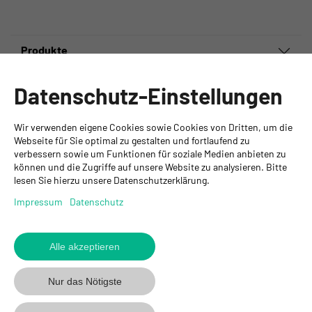
Produkte
Informationen
Datenschutz-Einstellungen
Ansprechpartner
Wir verwenden eigene Cookies sowie Cookies von Dritten, um die
GYSO AG
Webseite für Sie optimal zu gestalten und fortlaufend zu
verbessern sowie um Funktionen für soziale Medien anbieten zu
Hauptsitz Kloten
können und die Zugriffe auf unsere Website zu analysieren. Bitte
Steinackerstrasse 34
lesen Sie hierzu unsere Datenschutzerklärung.
8302 Kloten
+ 41 43 255 55 55
Impressum
Datenschutz
info@gyso.ch
www.gyso.ch
Alle akzeptieren
Zurück
zum
GYSO
GYSO
Gyso
Nur das Nötigste
Anfang
auf
auf
auf
Youtube
Youtube
Linkedin