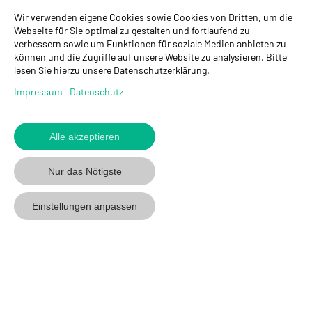
Wir verwenden eigene Cookies sowie Cookies von Dritten, um die
GYSO AG
Webseite für Sie optimal zu gestalten und fortlaufend zu
verbessern sowie um Funktionen für soziale Medien anbieten zu
Hauptsitz Kloten
können und die Zugriffe auf unsere Website zu analysieren. Bitte
Steinackerstrasse 34
lesen Sie hierzu unsere Datenschutzerklärung.
8302 Kloten
+ 41 43 255 55 55
Impressum
Datenschutz
info@gyso.ch
www.gyso.ch
Alle akzeptieren
Zurück
zum
GYSO
GYSO
Gyso
Nur das Nötigste
Anfang
auf
auf
auf
Youtube
Youtube
Linkedin
Einstellungen anpassen
folgen
folgen
folgen
© 2026 GYSO AG
Code Of
Datenschutz
Impressum
AGB
Conduct