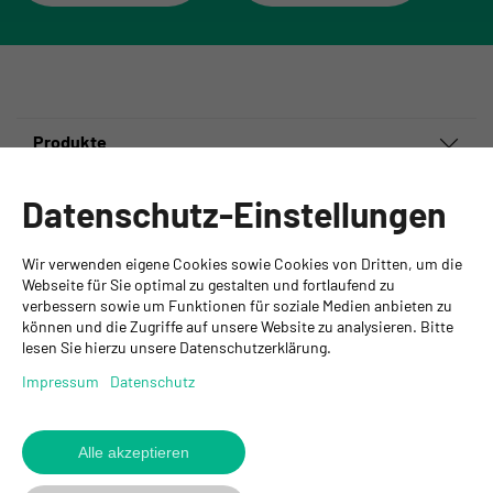
Produkte
Informationen
Datenschutz-Einstellungen
Ansprechpartner
Wir verwenden eigene Cookies sowie Cookies von Dritten, um die
GYSO AG
Webseite für Sie optimal zu gestalten und fortlaufend zu
verbessern sowie um Funktionen für soziale Medien anbieten zu
Hauptsitz Kloten
können und die Zugriffe auf unsere Website zu analysieren. Bitte
Steinackerstrasse 34
lesen Sie hierzu unsere Datenschutzerklärung.
8302 Kloten
+ 41 43 255 55 55
Impressum
Datenschutz
info@gyso.ch
www.gyso.ch
Alle akzeptieren
Zurück