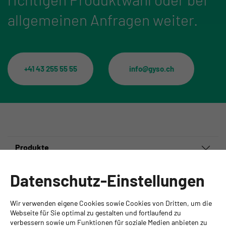
allgemeinen Anfragen weiter.
+41 43 255 55 55
info@gyso.ch
Produkte
Informationen
Datenschutz-Einstellungen
Ansprechpartner
Wir verwenden eigene Cookies sowie Cookies von Dritten, um die
GYSO AG
Webseite für Sie optimal zu gestalten und fortlaufend zu
verbessern sowie um Funktionen für soziale Medien anbieten zu
Hauptsitz Kloten