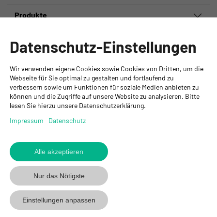
Produkte
Informationen
Datenschutz-Einstellungen
Ansprechpartner
Wir verwenden eigene Cookies sowie Cookies von Dritten, um die
GYSO AG
Webseite für Sie optimal zu gestalten und fortlaufend zu
verbessern sowie um Funktionen für soziale Medien anbieten zu
Hauptsitz Kloten
können und die Zugriffe auf unsere Website zu analysieren. Bitte
Steinackerstrasse 34
lesen Sie hierzu unsere Datenschutzerklärung.
8302 Kloten
+ 41 43 255 55 55
Impressum
Datenschutz
info@gyso.ch
www.gyso.ch
Alle akzeptieren
Zurück
zum
GYSO
GYSO
Gyso
Nur das Nötigste
Anfang
auf
auf
auf
Youtube
Youtube
Linkedin
Einstellungen anpassen
folgen
folgen
folgen