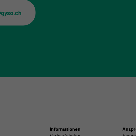
@gyso.ch
Informationen
Anspr
Verkaufsladen
Anspr