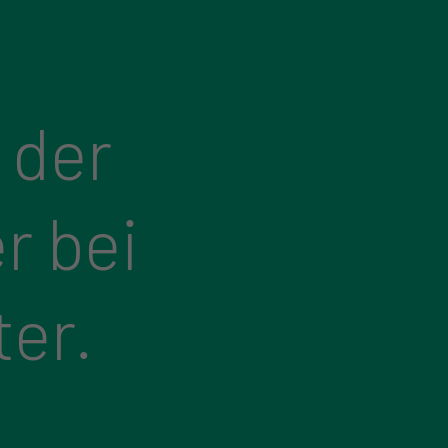
 der
r bei
ter.