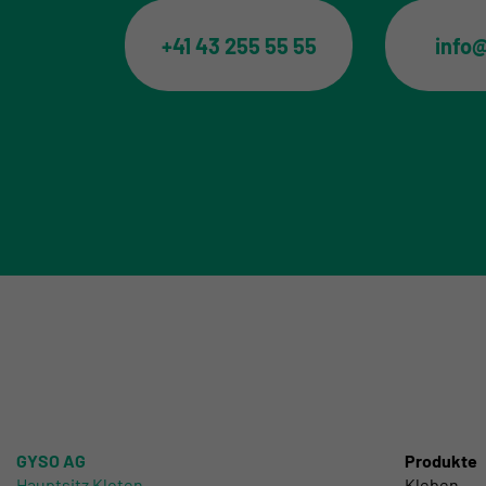
+41 43 255 55 55
info
GYSO AG
Produkte
Hauptsitz Kloten
Kleben