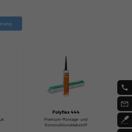
ierung
Polyflex 444
uk
Premium-Montage- und
A
Konstruktionsklebstoff