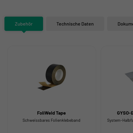
Zubehör
Technische Daten
Dokum
FoliWeld Tape
GYSO-E
Schweissbares Folienklebeband
System-Halbfa