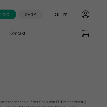
GYSO
SHOP
DE
FR
Kontakt
nterdachbahn auf der Basis von PET mit beidseitig
ellung von Unterdächern für erhöhte sowie für