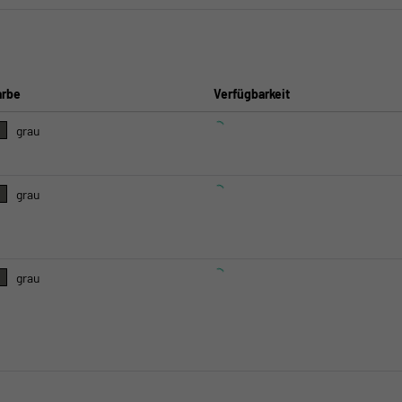
arbe
Verfügbarkeit
grau
grau
grau