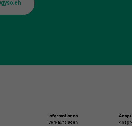
@gyso.ch
Informationen
Anspr
Verkaufsladen
Anspr
Schneidcenter
Anspr