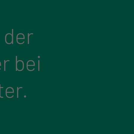
 der
r bei
ter.