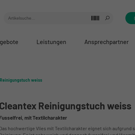
gebote
Leistungen
Ansprechpartner
 Reinigungstuch weiss
Cleantex Reinigungstuch weiss
Fusselfrei, mit Textilcharakter
Das hochwertige Vlies mit Textilcharakter eignet sich aufgrund
Reinigung. Es ist sehr weich und dennoch fusselfrei und lösem