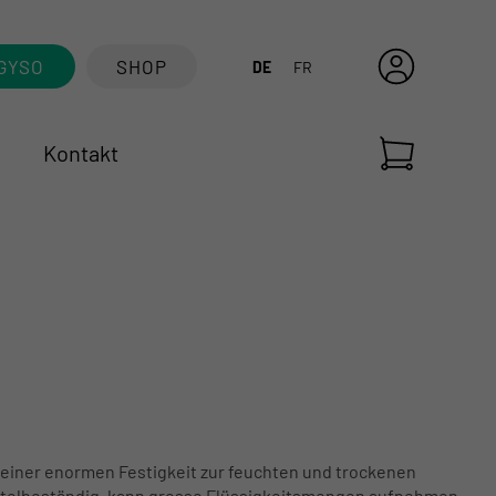
GYSO
SHOP
DE
FR
Kontakt
 seiner enormen Festigkeit zur feuchten und trockenen
ittelbeständig, kann grosse Flüssigkeitsmengen aufnehmen