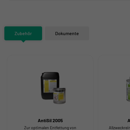
Zubehör
Dokumente
AntiSil 2005
A
Zur optimalen Entfettung von
Allzweckrein