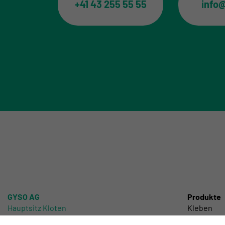
+41 43 255 55 55
info
GYSO AG
Produkte
Hauptsitz Kloten
Kleben
Steinackerstrasse 34
Dichten