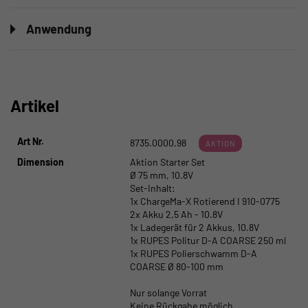
Anwendung
Artikel
Art Nr.
8735.0000.98
AKTION
Dimension
Aktion Starter Set
Ø 75 mm, 10.8V
Set-Inhalt:
1x ChargeMa-X Rotierend I 910-0775
2x Akku 2,5 Ah - 10.8V
1x Ladegerät für 2 Akkus, 10.8V
1x RUPES Politur D-A COARSE 250 ml
1x RUPES Polierschwamm D-A
COARSE Ø 80-100 mm
Nur solange Vorrat
Keine Rückgabe möglich