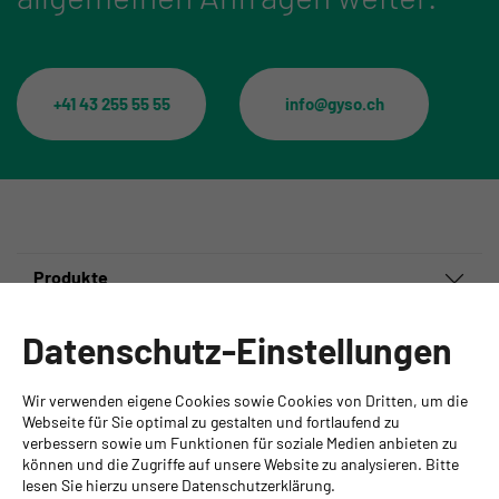
+41 43 255 55 55
info@gyso.ch
Produkte
Informationen
Datenschutz-Einstellungen
Ansprechpartner
Wir verwenden eigene Cookies sowie Cookies von Dritten, um die
GYSO AG
Webseite für Sie optimal zu gestalten und fortlaufend zu
verbessern sowie um Funktionen für soziale Medien anbieten zu
Hauptsitz Kloten
können und die Zugriffe auf unsere Website zu analysieren. Bitte
Steinackerstrasse 34
lesen Sie hierzu unsere Datenschutzerklärung.
8302 Kloten