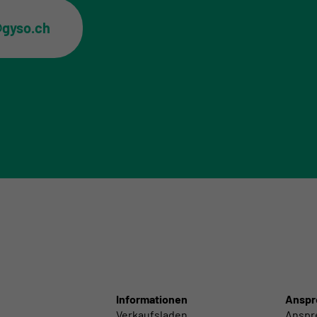
@gyso.ch
Informationen
Anspr
Verkaufsladen
Anspr