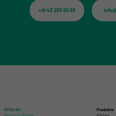
+41 43 255 55 55
info
GYSO AG
Produkte
Hauptsitz Kloten
Kleben