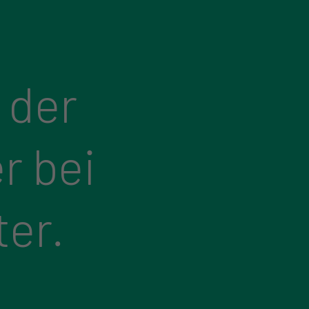
 der
r bei
ter.