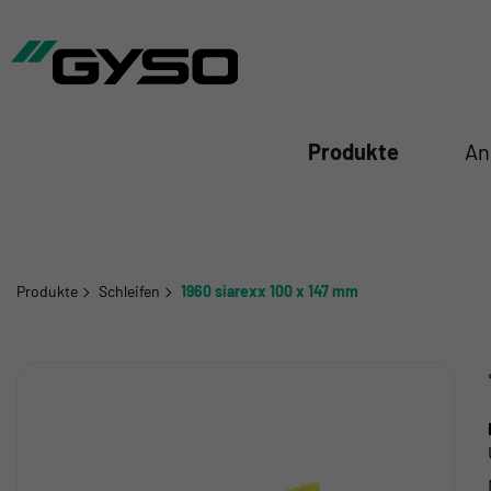
iessen
Produkte
An
Produkte
Schleifen
1960 siarexx 100 x 147 mm