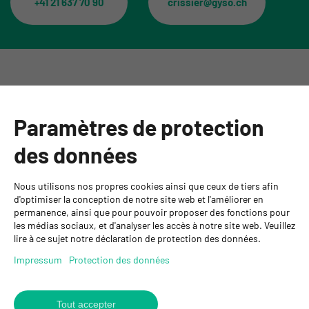
+41 21 637 70 90
crissier@gyso.ch
Catégories
Paramètres de protection
Informations
des données
Personnes de contact
Nous utilisons nos propres cookies ainsi que ceux de tiers afin
GYSO SA
d'optimiser la conception de notre site web et l'améliorer en
permanence, ainsi que pour pouvoir proposer des fonctions pour
Succursale Crissier
les médias sociaux, et d'analyser les accès à notre site web. Veuillez
Chemin de Closalet 20
lire à ce sujet notre déclaration de protection des données.
1023 Crissier
+41 21 637 70 90
Impressum
Protection des données
crissier@gyso.ch
www.gyso.ch
Tout accepter