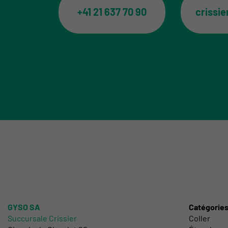
+41 21 637 70 90
crissi
GYSO SA
Catégorie
Succursale Crissier
Coller