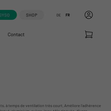
GYSO
SHOP
DE
FR
Contact
s, à temps de ventilation très court. Améliore l'adhérence
laqué, aluminium, cuivre, inox, tôle zinguée, divers