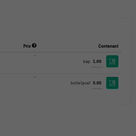
Prix
Contenant
bàp
boîte
(pce)