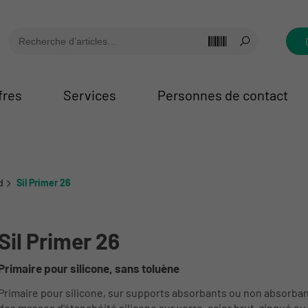
fres
Services
Personnes de contact
d
Sil Primer 26
Sil Primer 26
Primaire pour silicone, sans toluène
Primaire pour silicone, sur supports absorbants ou non absorbant
des masses d'étanchéité silicone sur verre, acier brut, zingué ou 