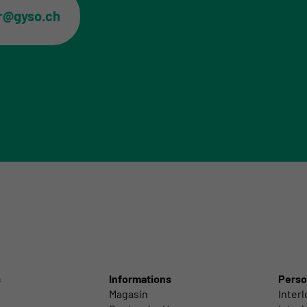
er@gyso.ch
s
Informations
Perso
Magasin
Inter