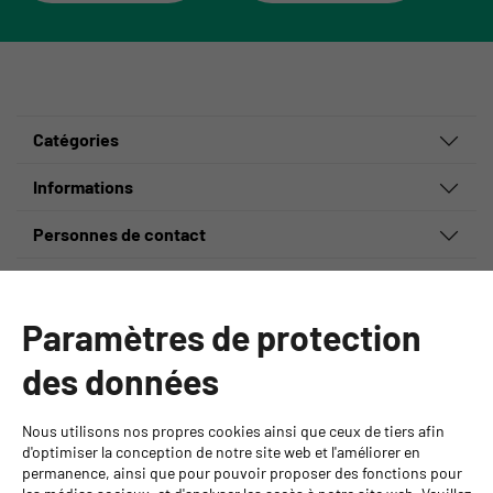
Catégories
Informations
Personnes de contact
GYSO SA
Succursale Crissier
Paramètres de protection
Chemin de Closalet 20
1023 Crissier
des données
+41 21 637 70 90
crissier@gyso.ch
www.gyso.ch
Nous utilisons nos propres cookies ainsi que ceux de tiers afin
d'optimiser la conception de notre site web et l'améliorer en
permanence, ainsi que pour pouvoir proposer des fonctions pour
Retour