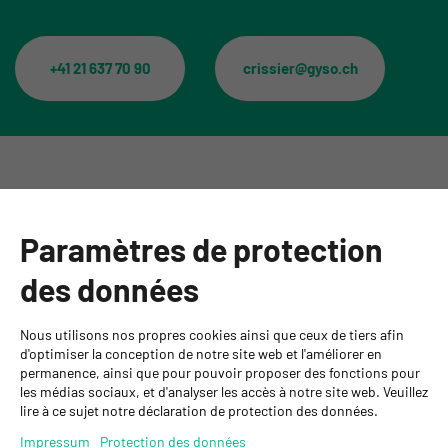
+41 21 637 70 90
crissier@gyso.ch
Catégories
Paramètres de protection
Informations
des données
Personnes de contact
Nous utilisons nos propres cookies ainsi que ceux de tiers afin
GYSO SA
d'optimiser la conception de notre site web et l'améliorer en
permanence, ainsi que pour pouvoir proposer des fonctions pour
Succursale Crissier
les médias sociaux, et d'analyser les accès à notre site web. Veuillez
Chemin de Closalet 20
lire à ce sujet notre déclaration de protection des données.
1023 Crissier
+41 21 637 70 90
Impressum
Protection des données