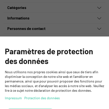
Catégories
Informations
Personnes de contact
GYSO SA
Succursale Crissier
Paramètres de protection
Chemin de Closalet 20
1023 Crissier
des données
+41 21 637 70 90
crissier@gyso.ch
www.gyso.ch
Nous utilisons nos propres cookies ainsi que ceux de tiers afin
d'optimiser la conception de notre site web et l'améliorer en
permanence, ainsi que pour pouvoir proposer des fonctions pour
Retour
les médias sociaux, et d'analyser les accès à notre site web. Veuillez
au
suivez
suivez
suivez
lire à ce sujet notre déclaration de protection des données.
début
GYSO
GYSO
GYSO
Impressum
Protection des données
sur
sur
sur
Youtube
Youtube
Linkedin