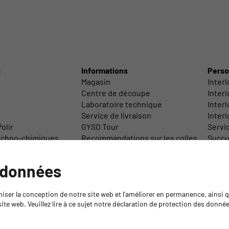
s
Informations
Perso
Magasin
Inter
Centre de découpe
Inter
Laboratoire technique
Interl
Service de livraison
Inter
olir
GYSO Tour
Servi
echno-chimiques
Recommandations sur les colles
Succur
/ Accessoires
Médiathèque
Direct
Retour de marchandises
 données
Formations
Formation Isocyanates
miser la conception de notre site web et l'améliorer en permanence, ainsi
ite web. Veuillez lire à ce sujet notre déclaration de protection des donné