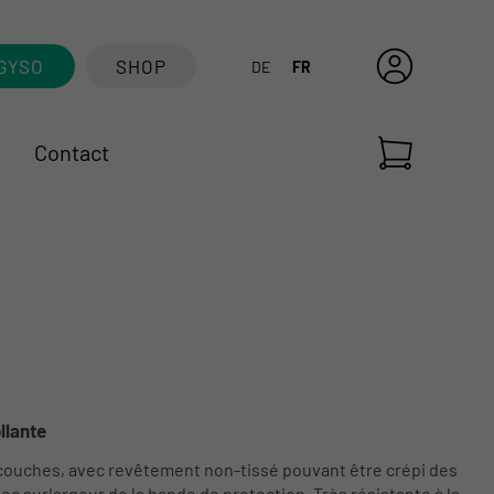
GYSO
SHOP
DE
FR
Contact
llante
s couches, avec revêtement non-tissé pouvant être crépi des
c surlargeur de la bande de protection. Très résistante à la