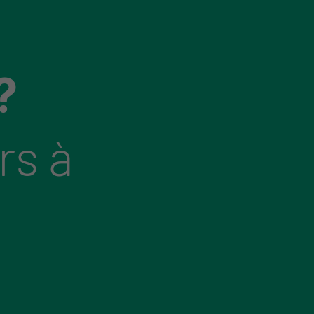
?
rs à