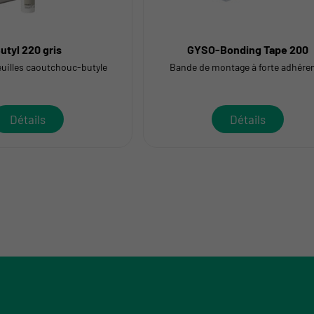
utyl 220 gris
GYSO-Bonding Tape 200
euilles caoutchouc-butyle
Bande de montage à forte adhére
Détails
Détails