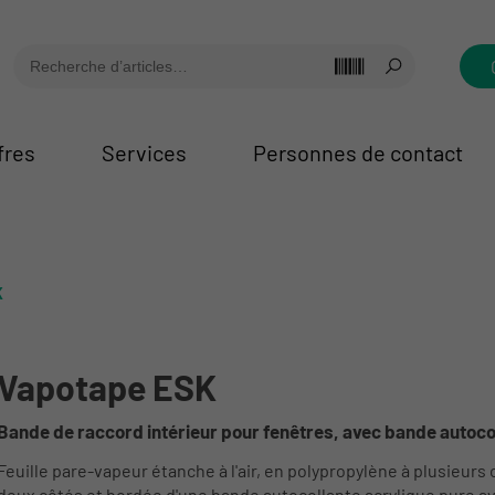
fres
Services
Personnes de contact
K
Vapotape ESK
Bande de raccord intérieur pour fenêtres, avec bande autoco
Feuille pare-vapeur étanche à l'air, en polypropylène à plusieur
deux côtés et bordée d'une bande autocollante acrylique pure ave