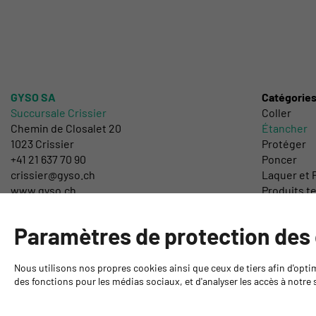
GYSO SA
Catégorie
Succursale Crissier
Coller
Chemin de Closalet 20
Étancher
1023 Crissier
Protéger
+41 21 637 70 90
Poncer
crissier@gyso.ch
Laquer et P
www.gyso.ch
Produits t
Outillage 
DIY
Paramètres de protection des
Nous utilisons nos propres cookies ainsi que ceux de tiers afin d'opti
des fonctions pour les médias sociaux, et d'analyser les accès à notre s