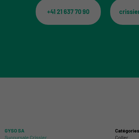
+41 21 637 70 90
crissi
GYSO SA
Catégorie
Succursale Crissier
Coller