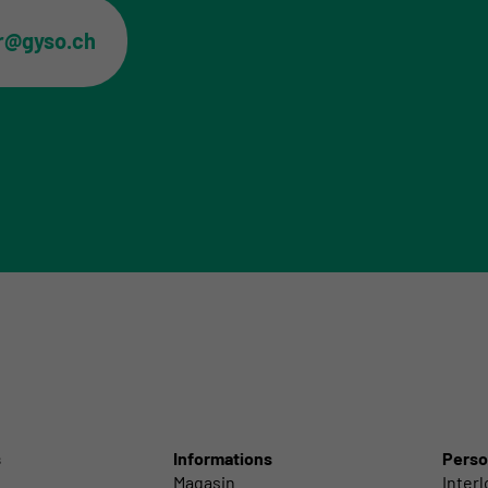
er@gyso.ch
s
Informations
Perso
Magasin
Inter