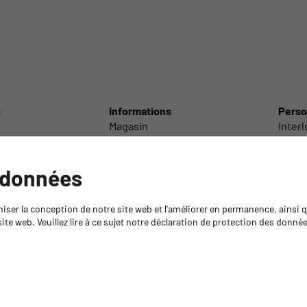
s
Informations
Perso
Magasin
Inter
Centre de découpe
Inter
Laboratoire technique
Interl
Service de livraison
Inter
 données
olir
GYSO Tour
Servi
echno-chimiques
Recommandations sur les colles
Succur
miser la conception de notre site web et l'améliorer en permanence, ainsi
/ Accessoires
Médiathèque
Direct
ite web. Veuillez lire à ce sujet notre déclaration de protection des donné
Retour de marchandises
Formations
Formation Isocyanates