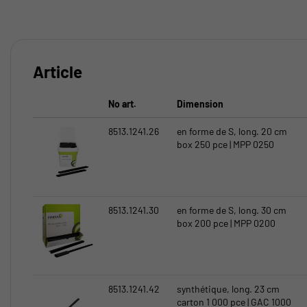
Article
No art.
Dimension
8513.1241.26
en forme de S, long. 20 cm
box 250 pce | MPP 0250
8513.1241.30
en forme de S, long. 30 cm
box 200 pce | MPP 0200
8513.1241.42
synthétique, long. 23 cm
carton 1 000 pce | GAC 1000