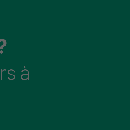
?
rs à