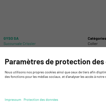
GYSO SA
Catégorie
Succursale Crissier
Coller
Chemin de Closalet 20
Étancher
1023 Crissier
Protéger
+41 21 637 70 90
Poncer
Paramètres de protection des
crissier@gyso.ch
Laquer et P
www.gyso.ch
Produits t
Nous utilisons nos propres cookies ainsi que ceux de tiers afin d'opti
Outillage 
des fonctions pour les médias sociaux, et d'analyser les accès à notre s
DIY
Impressum
Protection des données