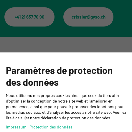
+41 21 637 70 90
crissier@gyso.ch
Catégories
Paramètres de protection
Informations
des données
Personnes de contact
Nous utilisons nos propres cookies ainsi que ceux de tiers afin
GYSO SA
d'optimiser la conception de notre site web et l'améliorer en
permanence, ainsi que pour pouvoir proposer des fonctions pour
Succursale Crissier
les médias sociaux, et d'analyser les accès à notre site web. Veuillez
Chemin de Closalet 20
lire à ce sujet notre déclaration de protection des données.
1023 Crissier
+41 21 637 70 90
Impressum
Protection des données