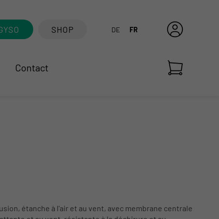
GYSO
SHOP
DE
FR
Contact
usion, étanche à l'air et au vent, avec membrane centrale
ttante et au vent, résistante à la déchirure et au