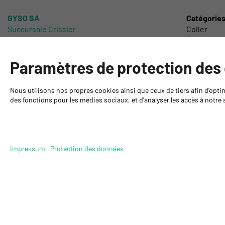
GYSO SA
Catégorie
Succursale Crissier
Coller
Chemin de Closalet 20
Étancher
1023 Crissier
Protéger
+41 21 637 70 90
Poncer
Paramètres de protection des
crissier@gyso.ch
Laquer et P
www.gyso.ch
Produits t
Nous utilisons nos propres cookies ainsi que ceux de tiers afin d'opti
Outillage 
des fonctions pour les médias sociaux, et d'analyser les accès à notre s
DIY
Impressum
Protection des données
© 2026 GYSO SA