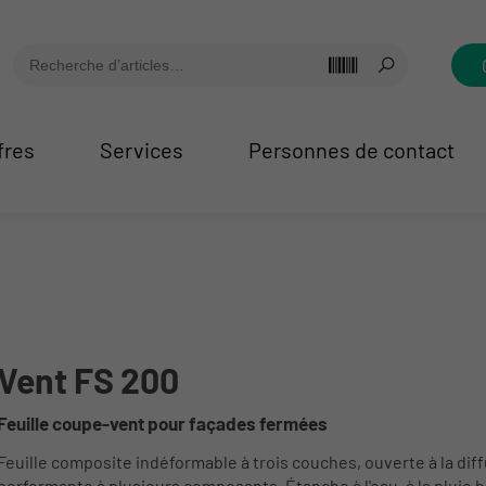
fres
Services
Personnes de contact
Vent FS 200
Feuille coupe-vent pour façades fermées
Feuille composite indéformable à trois couches, ouverte à la diff
performante à plusieurs composants. Étanche à l'eau, à la pluie ba