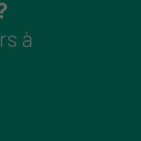
?
rs à