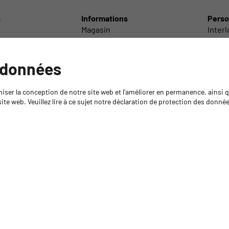
s
Informations
Perso
Magasin
Inter
Centre de découpe
Inter
Laboratoire technique
Interl
Service de livraison
Inter
 données
olir
GYSO Tour
Servi
echno-chimiques
Recommandations sur les colles
Succur
miser la conception de notre site web et l'améliorer en permanence, ainsi
/ Accessoires
Médiathèque
Direct
ite web. Veuillez lire à ce sujet notre déclaration de protection des donné
Retour de marchandises
Formations
Formation Isocyanates
Code de conduite
Protecti