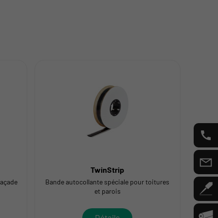
TwinStrip
G
façade
Bande autocollante spéciale pour toitures
et parois
Détails